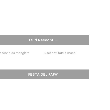
I Siti Racconti...
acconti da mangiare
Racconti fatti a mano
FESTA DEL PAPA'