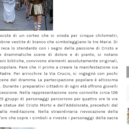
siste di un corteo che si snoda per cinque chilometri,
mbine vestite di bianco che simboleggiano le tre Marie. Di
reca lo stendardo con i segni della passione di Cristo e
le drammatiche scene di dolore e di pianto, si notano
ni bibliche, convivono elementi assolutamente originali,
 popolare. Pare che il primo a creare la manifestazione sia
Madre. Per arricchire la Via Crucis, si ingegnò con pochi
cene del dramma. La partecipazione popolare è altissima
. Durante i preparativi cittadini di ogni età offrono gioielli
cessione. Nella rappresentazione sono coinvolte circa 126
25 gruppi di personaggi percorrono per quattro ore le vie
e statue del Cristo Morto e dell'Addolorata, preceduti dal
alla meditazione. Nella straordinaria rievocazione della
'oro che copre i simboli e riveste i personaggi della sacra