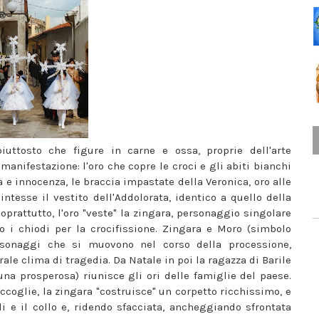
uttosto che figure in carne e ossa, proprie dell'arte
la manifestazione: l'oro che copre le croci e gli abiti bianchi
e innocenza, le braccia impastate della Veronica, oro alle
 intesse il vestito dell'Addolorata, identico a quello della
prattutto, l'oro "veste" la zingara, personaggio singolare
o i chiodi per la crocifissione. Zingara e Moro (simbolo
rsonaggi che si muovono nel corso della processione,
ale clima di tragedia. Da Natale in poi la ragazza di Barile
una prosperosa) riunisce gli ori delle famiglie del paese.
raccoglie, la zingara "costruisce" un corpetto ricchissimo, e
li e il collo e, ridendo sfacciata, ancheggiando sfrontata