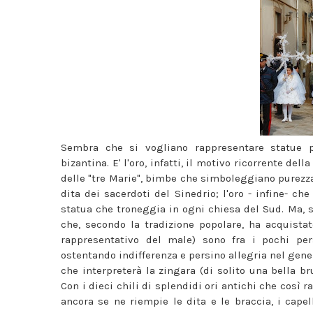
Sembra che si vogliano rappresentare statue pi
bizantina. E' l'oro, infatti, il motivo ricorrente del
delle "tre Marie", bimbe che simboleggiano purezza 
dita dei sacerdoti del Sinedrio; l'oro - infine- che
statua che troneggia in ogni chiesa del Sud. Ma, so
che, secondo la tradizione popolare, ha acquistat
rappresentativo del male) sono fra i pochi pe
ostentando indifferenza e persino allegria nel gener
che interpreterà la zingara (di solito una bella br
Con i dieci chili di splendidi ori antichi che così 
ancora se ne riempie le dita e le braccia, i capel