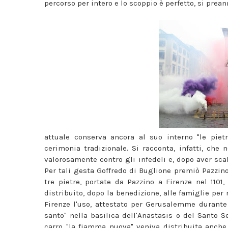
percorso per intero e lo scoppio è perfetto, si prean
attuale conserva ancora al suo interno "le piet
cerimonia tradizionale. Si racconta, infatti, che 
valorosamente contro gli infedeli e, dopo aver scal
Per tali gesta Goffredo di Buglione premiò Pazzino 
tre pietre, portate da Pazzino a Firenze nel 1101,
distribuito, dopo la benedizione, alle famiglie per 
Firenze l'uso, attestato per Gerusalemme durante l
santo" nella basilica dell'Anastasis o del Santo 
carro "la fiamma nuova" veniva distribuita anche 