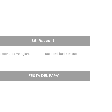
I Siti Racconti...
acconti da mangiare
Racconti fatti a mano
FESTA DEL PAPA'