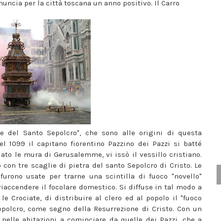
nuncia per la città toscana un anno positivo. Il Carro
re del Santo Sepolcro", che sono alle origini di questa
nel 1099 il capitano fiorentino Pazzino dei Pazzi si batté
ato le mura di Gerusalemme, vi issò il vessillo cristiano.
con tre scaglie di pietra del santo Sepolcro di Cristo. Le
 furono usate per trarne una scintilla di fuoco "novello"
riaccendere il focolare domestico. Si diffuse in tal modo a
e Crociate, di distribuire al clero ed al popolo il "fuoco
Sepolcro, come segno della Resurrezione di Cristo. Con un
nelle abitazioni a cominciare da quelle dei Pazzi, che a