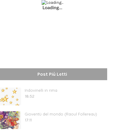
Loading...
Post Più Letti
Indovinelli in rima
18:52
Gioventù del mondo (Raoul Follereau)
17:11