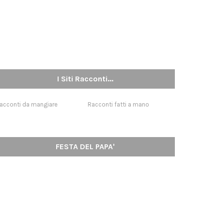
I Siti Racconti...
acconti da mangiare
Racconti fatti a mano
FESTA DEL PAPA'