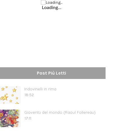
Loading...
Post Più Letti
Indovinelli in rima
18:52
Gioventù del mondo (Raoul Follereau)
17:11