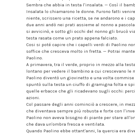
Sembra che abbia in testa l'insalata. — Così il bamb
Insalata lo chiamarono le donne. Furono fatti venire
niente, scrissero una ricetta, se ne andarono e i c
due anni andò nei prati assieme al nonno a pascolare
si avvicinò, e sotto gli occhi del nonno gli brucò via
testa rasata come un prato appena falciato.
Cosi si poté capire che i capelli verdi di Paolino no
soffice che cresceva molto in fretta. — Potrai mant
Paolino.
A primavera, tra il verde, proprio in mezzo alla tes
lontano per vedere il bambino a cui crescevano le m
Paolino diventò un giovinetto e una volta commise u
spuntò sulla testa un ciuffo di gramigna folta e sp
quelle erbacce che gli ricadevano sugli occhi: per
azioni.
Col passare degli anni cominciò a crescere, in mezzo
che diventava sempre più robusta e forte con l'inve
Paolino non aveva bisogno di piante per stare all'om
che dava un'ombra fresca e ventilata.
Quando Paolino ebbe ottant'anni, la quercia era dive