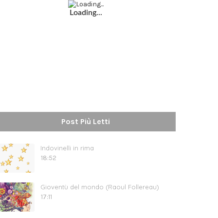
Loading...
Post Più Letti
Indovinelli in rima
18:52
Gioventù del mondo (Raoul Follereau)
17:11