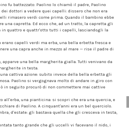
ino fu battezzato: Paolino lo chiamò il padre, Paolino
 dei dottori a vedere quei capelli: dissero che non era
apelli rimasero verdi come prima. Quando il bambino ebbe
 una capretta. Ed ecco che, ad un tratto, la capretta gli
 in quattro e quattr'otto tutti i capelli, lasciandogli la
n erano capelli verdi ma erba, una bella erbetta fresca e
enere una capra anche in mezzo al mare — rise il padre di
ta, apparve una bella margherita gialla. Tutti venivano da
argherite in testa.
na cattiva azione: subito invece della bella erbetta gli
inosa. Paolino si vergognava molto di andare in giro con
ciò in seguito procurò di non commettere mai cattive
 all'erba, una pianticina: si scopri che era una quercia, e
cchiare di Paolino. A cinquant'anni era un bel querciolo.
bra, d'estate: gli bastava quella che gli cresceva in testa,
ntata tanto grande che gli uccelli vi facevano il nido, i