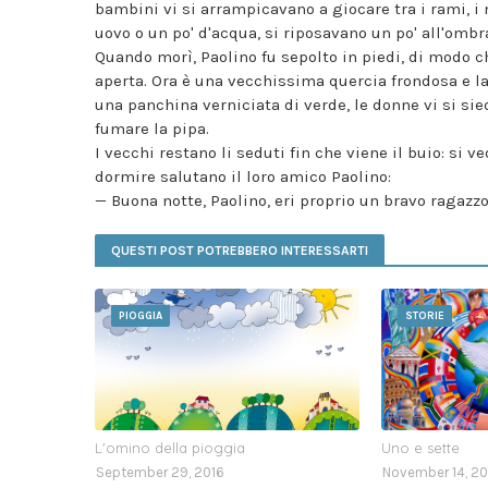
bambini vi si arrampicavano a giocare tra i rami, i
uovo o un po' d'acqua, si riposavano un po' all'ombr
Quando morì, Paolino fu sepolto in piedi, di modo ch
aperta. Ora è una vecchissima quercia frondosa e la
una panchina verniciata di verde, le donne vi si sie
fumare la pipa.
I vecchi restano li seduti fin che viene il buio: si v
dormire salutano il loro amico Paolino:
— Buona notte, Paolino, eri proprio un bravo ragazzo
QUESTI POST POTREBBERO INTERESSARTI
PIOGGIA
STORIE
L'omino della pioggia
Uno e sette
September 29, 2016
November 14, 20