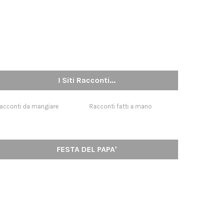
I Siti Racconti...
acconti da mangiare
Racconti fatti a mano
FESTA DEL PAPA'