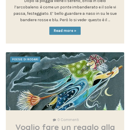
Dopo la pioggia viene il sereno, brilla in cielo
l’arcobaleno: è come un ponte imbandierato e il sole vi
passa, festeggiato. E’ bello guardare a naso in su le sue
bandiere rosse e blu. Però lo si vede- questo è il …
Read more »
POESIE DI RODARI
0
Commenti
Voglio fare un regalo alla