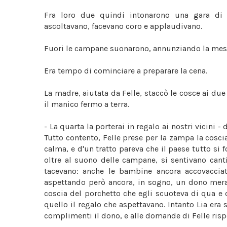
Fra loro due quindi intonarono una gara di ot
ascoltavano, facevano coro e applaudivano.
Fuori le campane suonarono, annunziando la mes
Era tempo di cominciare a preparare la cena.
La madre, aiutata da Felle, staccò le cosce ai due 
il manico fermo a terra.
- La quarta la porterai in regalo ai nostri vicini - 
Tutto contento, Felle prese per la zampa la coscia
calma, e d'un tratto pareva che il paese tutto si f
oltre al suono delle campane, si sentivano canti 
tacevano: anche le bambine ancora accovacciat
aspettando però ancora, in sogno, un dono meravi
coscia del porchetto che egli scuoteva di qua e 
quello il regalo che aspettavano. Intanto Lia era 
complimenti il dono, e alle domande di Felle ris