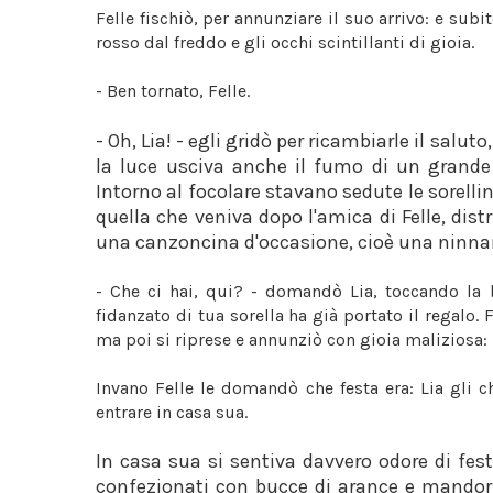
Felle fischiò, per annunziare il suo arrivo: e subit
rosso dal freddo e gli occhi scintillanti di gioia.
- Ben tornato, Felle.
- Oh, Lia! - egli gridò per ricambiarle il salut
la luce usciva anche il fumo di un grande
Intorno al focolare stavano sedute le sorellin
quella che veniva dopo l'amica di Felle, dis
una canzoncina d'occasione, cioè una ninn
- Che ci hai, qui? - domandò Lia, toccando la bi
fidanzato di tua sorella ha già portato il regalo. 
ma poi si riprese e annunziò con gioia maliziosa: 
Invano Felle le domandò che festa era: Lia gli chi
entrare in casa sua.
In casa sua si sentiva davvero odore di festa
confezionati con bucce di arance e mandorle