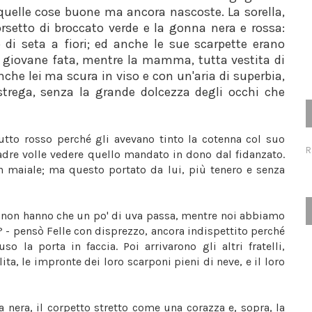
 quelle cose buone ma ancora nascoste. La sorella,
corsetto di broccato verde e la gonna nera e rossa:
 di seta a fiori; ed anche le sue scarpette erano
 giovane fata, mentre la mamma, tutta vestita di
che lei ma scura in viso e con un'aria di superbia,
strega, senza la grande dolcezza degli occhi che
 tutto rosso perché gli avevano tinto la cotenna col suo
R
dre volle vedere quello mandato in dono dal fidanzato.
un maiale; ma questo portato da lui, più tenero e senza
ssi non hanno che un po' di uva passa, mentre noi abbiamo
i? - pensò Felle con disprezzo, ancora indispettito perché
o la porta in faccia. Poi arrivarono gli altri fratelli,
ta, le impronte dei loro scarponi pieni di neve, e il loro
rba nera, il corpetto stretto come una corazza e, sopra, la