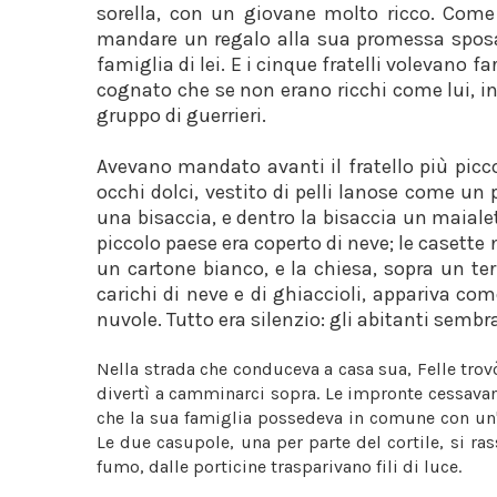
sorella, con un giovane molto ricco. Come
mandare un regalo alla sua promessa sposa,
famiglia di lei. E i cinque fratelli volevano f
cognato che se non erano ricchi come lui, in 
gruppo di guerrieri.
Avevano mandato avanti il fratello più piccol
occhi dolci, vestito di pelli lanose come un 
una bisaccia, e dentro la bisaccia un maialet
piccolo paese era coperto di neve; le casette
un cartone bianco, e la chiesa, sopra un te
carichi di neve e di ghiaccioli, appariva com
nuvole. Tutto era silenzio: gli abitanti sembr
Nella strada che conduceva a casa sua, Felle trovò
divertì a camminarci sopra. Le impronte cessavan
che la sua famiglia possedeva in comune con un'a
Le due casupole, una per parte del cortile, si r
fumo, dalle porticine trasparivano fili di luce.