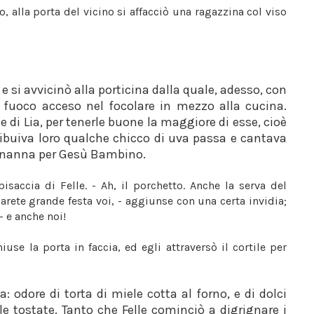
o, alla porta del vicino si affacciò una ragazzina col viso
o, e si avvicinò alla porticina dalla quale, adesso, con
 fuoco acceso nel focolare in mezzo alla cucina.
e di Lia, per tenerle buone la maggiore di esse, cioè
tribuiva loro qualche chicco di uva passa e cantava
ananna per Gesù Bambino.
saccia di Felle. - Ah, il porchetto. Anche la serva del
Farete grande festa voi, - aggiunse con una certa invidia;
- e anche noi!
use la porta in faccia, ed egli attraversò il cortile per
: odore di torta di miele cotta al forno, e di dolci
 tostate. Tanto che Felle cominciò a digrignare i