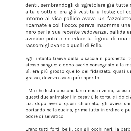
denti, sembrandogli di sgretolare già tutte
alta e sottile, era già vestita a festa; col 
intorno al viso pallido aveva un fazzoletto
ricamate e col fiocco: pareva insomma una
nero per la sua recente vedovanza, pallida an
avrebbe potuto ricordare la figura di una 
rassomigliavano a quelli di Felle.
Egli intanto traeva dalla bisaccia il porchetto,
stesso sangue: e dopo averlo consegnato alla ma
Sì, era più grosso quello del fidanzato: quasi 
grasso, doveva essere più saporito.
- Ma che festa possono fare i nostri vicini, se e
questi due animaloni in casa? E la torta, e i dolc
Lia, dopo averlo quasi chiamato, gli aveva chius
portando nella cucina, prima tutta in ordine e puli
odore di selvatico.
Erano tutti forti, belli, con gli occhi neri, la ba