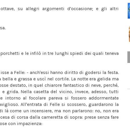
tave, su allegri argomenti d'occasione; e gli altri
sa.
porchetti e le infilò in tre lunghi spiedi dei quali teneva
disse a Felle: - anch'essi hanno diritto di godersi la festa.
 bella e grassa e uscì nel cortile. La notte era gelida ma
osse destato, in quel chiarore fantastico di neve, perché,
e grida. Nella casetta del vicino, invece, adesso, tutti
e intorno al focolare pareva si fossero addormentate
glioso. All'entrata di Felle si scossero, guardarono la
di là come un incensiere, ma non parlarono: no, non era
scesa di corsa dalla cameretta di sopra: prese senza fare
pose con impazienza: