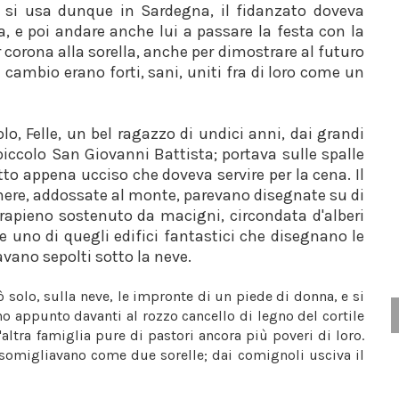
 si usa dunque in Sardegna, il fidanzato doveva
 e poi andare anche lui a passare la festa con la
ar corona alla sorella, anche per dimostrare al futuro
cambio erano forti, sani, uniti fra di loro come un
o, Felle, un bel ragazzo di undici anni, dai grandi
piccolo San Giovanni Battista; portava sulle spalle
to appena ucciso che doveva servire per la cena. Il
 nere, addossate al monte, parevano disegnate su di
rrapieno sostenuto da macigni, circondata d'alberi
e uno di quegli edifici fantastici che disegnano le
avano sepolti sotto la neve.
 solo, sulla neve, le impronte di un piede di donna, e si
o appunto davanti al rozzo cancello di legno del cortile
ltra famiglia pure di pastori ancora più poveri di loro.
assomigliavano come due sorelle; dai comignoli usciva il