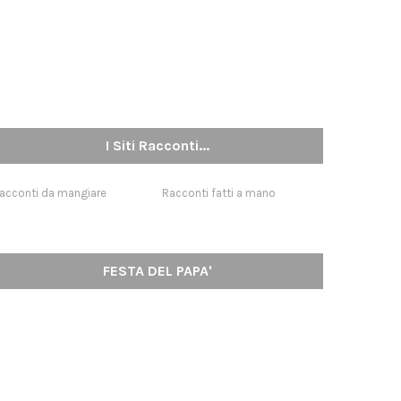
I Siti Racconti...
acconti da mangiare
Racconti fatti a mano
FESTA DEL PAPA'