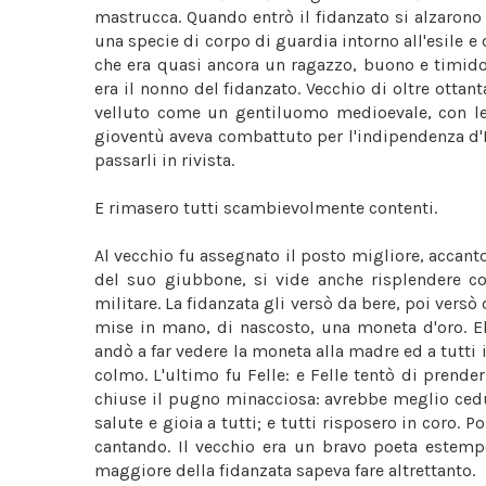
mastrucca. Quando entrò il fidanzato si alzarono t
una specie di corpo di guardia intorno all'esile e d
che era quasi ancora un ragazzo, buono e timi
era il nonno del fidanzato. Vecchio di oltre ottan
velluto come un gentiluomo medioevale, con le
gioventù aveva combattuto per l'indipendenza d'Ital
passarli in rivista.
E rimasero tutti scambievolmente contenti.
Al vecchio fu assegnato il posto migliore, accanto a
del suo giubbone, si vide anche risplendere c
militare. La fidanzata gli versò da bere, poi versò 
mise in mano, di nascosto, una moneta d'oro. Ell
andò a far vedere la moneta alla madre ed a tutti i 
colmo. L'ultimo fu Felle: e Felle tentò di prender
chiuse il pugno minacciosa: avrebbe meglio cedut
salute e gioia a tutti; e tutti risposero in coro. 
cantando. Il vecchio era un bravo poeta estempo
maggiore della fidanzata sapeva fare altrettanto.