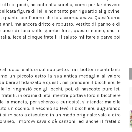
utti in piedi, accanto alla sorella, come per far davvero
elicata figura di lei; e non tanto per riguardo al giovine,
do, quanto per l'uomo che lo accompagnava. Quest'uomo
ta anni, ma ancora dritto e robusto, vestito di panno e di
 uose di lana sulle gambe forti, questo nonno, che in
ia, fece ai cinque fratelli il saluto militare e parve poi
l fuoco; e allora sul suo petto, fra i bottoni scintillanti
ome un piccolo astro la sua antica medaglia al valore
da bere al fidanzato e questi, nel prendere il bicchiere, le
a lo ringraziò con gli occhi, poi, di nascosto pure lei,
fratelli, in ordine di età, mentre portava loro il bicchiere
le la moneta, per scherzo e curiosità, s'intende: ma ella
o un occhio. Il vecchio sollevò il bicchiere, augurando
Poi si misero a discutere in un modo originale: vale a dire
raneo, improvvisava cioè canzoni; ed anche il fratello