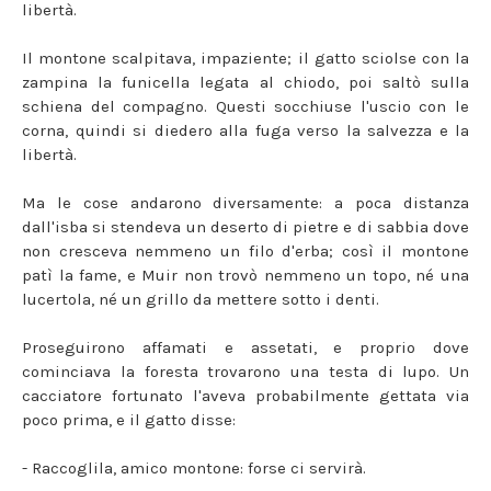
libertà.
Il montone scalpitava, impaziente; il gatto sciolse con la
zampina la funicella legata al chiodo, poi saltò sulla
schiena del compagno. Questi socchiuse l'uscio con le
corna, quindi si diedero alla fuga verso la salvezza e la
libertà.
Ma le cose andarono diversamente: a poca distanza
dall'isba si stendeva un deserto di pietre e di sabbia dove
non cresceva nemmeno un filo d'erba; così il montone
patì la fame, e Muir non trovò nemmeno un topo, né una
lucertola, né un grillo da mettere sotto i denti.
Proseguirono affamati e assetati, e proprio dove
cominciava la foresta trovarono una testa di lupo. Un
cacciatore fortunato l'aveva probabilmente gettata via
poco prima, e il gatto disse:
- Raccoglila, amico montone: forse ci servirà.