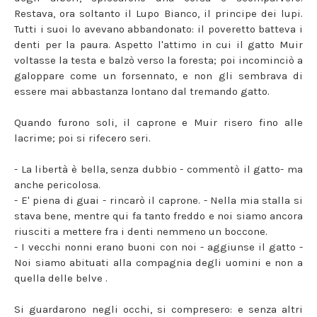
Restava, ora soltanto il Lupo Bianco, il principe dei lupi.
Tutti i suoi lo avevano abbandonato: il poveretto batteva i
denti per la paura. Aspetto l'attimo in cui il gatto Muir
voltasse la testa e balzò verso la foresta; poi incominciò a
galoppare come un forsennato, e non gli sembrava di
essere mai abbastanza lontano dal tremando gatto.
Quando furono soli, il caprone e Muir risero fino alle
lacrime; poi si rifecero seri.
- La libertà è bella, senza dubbio - commentò il gatto- ma
anche pericolosa.
- E' piena di guai - rincarò il caprone. - Nella mia stalla si
stava bene, mentre qui fa tanto freddo e noi siamo ancora
riusciti a mettere fra i denti nemmeno un boccone.
- I vecchi nonni erano buoni con noi - aggiunse il gatto -
Noi siamo abituati alla compagnia degli uomini e non a
quella delle belve .
Si guardarono negli occhi, si compresero: e senza altri