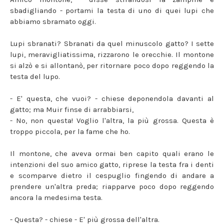
sbadigliando - portami la testa di uno di quei lupi che
abbiamo sbramato oggi.
Lupi sbranati? Sbranati da quel minuscolo gatto? I sette
lupi, meravigliatissima, rizzarono le orecchie. Il montone
si alzò e si allontanò, per ritornare poco dopo reggendo la
testa del lupo.
- E' questa, che vuoi? - chiese deponendola davanti al
gatto; ma Muir finse di arrabbiarsi,
- No, non questa! Voglio l'altra, la più grossa. Questa è
troppo piccola, per la fame che ho.
Il montone, che aveva ormai ben capito quali erano le
intenzioni del suo amico gatto, riprese la testa fra i denti
e scomparve dietro il cespuglio fingendo di andare a
prendere un'altra preda; riapparve poco dopo reggendo
ancora la medesima testa.
- Questa? - chiese - E' più grossa dell'altra.