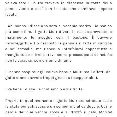
voleva fare il burro trovava in dispensa la tazza della
panna vuota e così ben leccata che sembrava appena
lavata.
- Ah, nonno - disse una sera al vecchio marito - io non so
più come fare. Il gatto Muir divora le nostre provviste, e
inutilmente lo inseguo con il bastone. È davvero
incorreggibile. Ho nascosto la panna e il latte in cantina
o nell'armadio, ma riesce a intrufolarsi dappertutto e
mangia tutto ciò che trova senza preoccuparsi di noi. Se
non lo uccidiamo, moriremo di fame.
Il nonno sospirò: egli voleva bene a Muir, ma i difetti del
gatto erano davvero troppi grossi e insopportabili.
- Va bene - disse. - uccidiamolo e sia finita.
Proprio in quel momento il gatto Muir era sdraiato sotto
la stufa per schiacciare un sonnellino al calduccio. Udì le
parole dei due vecchi sposi e si drizzò il pelo. Morire!