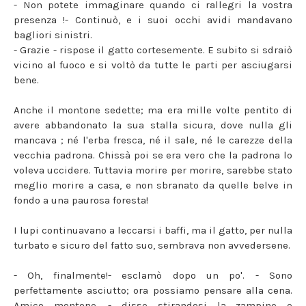
- Non potete immaginare quando ci rallegri la vostra
presenza !- Continuò, e i suoi occhi avidi mandavano
bagliori sinistri.
- Grazie - rispose il gatto cortesemente. E subito si sdraiò
vicino al fuoco e si voltò da tutte le parti per asciugarsi
bene.
Anche il montone sedette; ma era mille volte pentito di
avere abbandonato la sua stalla sicura, dove nulla gli
mancava ; né l'erba fresca, né il sale, né le carezze della
vecchia padrona. Chissà poi se era vero che la padrona lo
voleva uccidere. Tuttavia morire per morire, sarebbe stato
meglio morire a casa, e non sbranato da quelle belve in
fondo a una paurosa foresta!
I lupi continuavano a leccarsi i baffi, ma il gatto, per nulla
turbato e sicuro del fatto suo, sembrava non avvedersene.
- Oh, finalmente!- esclamò dopo un po'. - Sono
perfettamente asciutto; ora possiamo pensare alla cena.
Amico montone, - disse stirandosi la zampine e