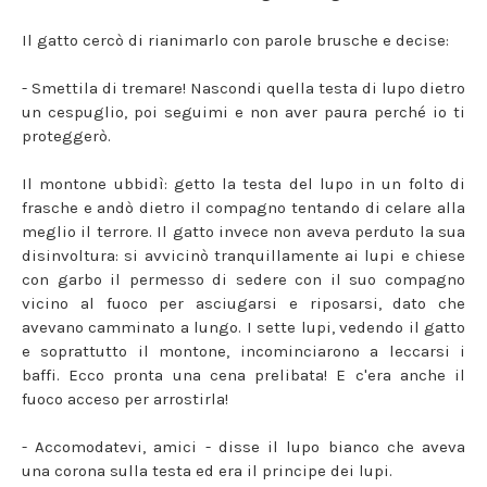
Il gatto cercò di rianimarlo con parole brusche e decise:
- Smettila di tremare! Nascondi quella testa di lupo dietro
un cespuglio, poi seguimi e non aver paura perché io ti
proteggerò.
Il montone ubbidì: getto la testa del lupo in un folto di
frasche e andò dietro il compagno tentando di celare alla
meglio il terrore. Il gatto invece non aveva perduto la sua
disinvoltura: si avvicinò tranquillamente ai lupi e chiese
con garbo il permesso di sedere con il suo compagno
vicino al fuoco per asciugarsi e riposarsi, dato che
avevano camminato a lungo. I sette lupi, vedendo il gatto
e soprattutto il montone, incominciarono a leccarsi i
baffi. Ecco pronta una cena prelibata! E c'era anche il
fuoco acceso per arrostirla!
- Accomodatevi, amici - disse il lupo bianco che aveva
una corona sulla testa ed era il principe dei lupi.