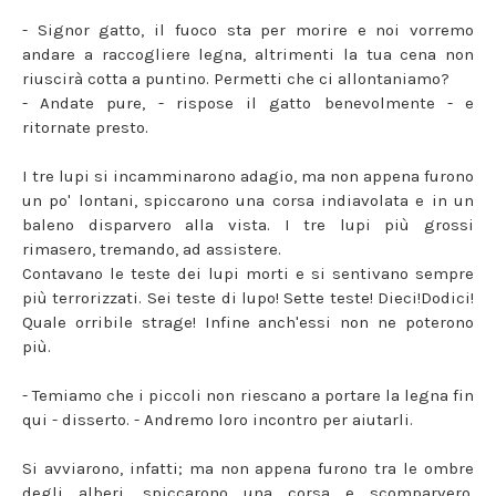
- Signor gatto, il fuoco sta per morire e noi vorremo
andare a raccogliere legna, altrimenti la tua cena non
riuscirà cotta a puntino. Permetti che ci allontaniamo?
- Andate pure, - rispose il gatto benevolmente - e
ritornate presto.
I tre lupi si incamminarono adagio, ma non appena furono
un po' lontani, spiccarono una corsa indiavolata e in un
baleno disparvero alla vista. I tre lupi più grossi
rimasero, tremando, ad assistere.
Contavano le teste dei lupi morti e si sentivano sempre
più terrorizzati. Sei teste di lupo! Sette teste! Dieci!Dodici!
Quale orribile strage! Infine anch'essi non ne poterono
più.
- Temiamo che i piccoli non riescano a portare la legna fin
qui - disserto. - Andremo loro incontro per aiutarli.
Si avviarono, infatti; ma non appena furono tra le ombre
degli alberi, spiccarono una corsa e scomparvero.