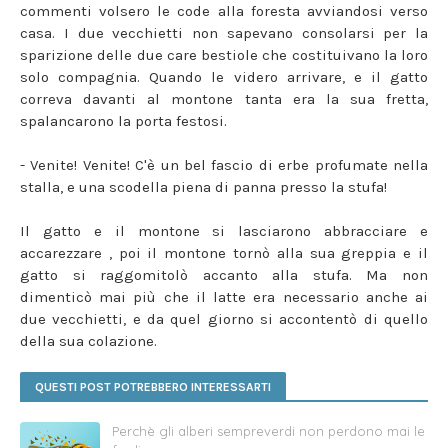
commenti volsero le code alla foresta avviandosi verso
casa. I due vecchietti non sapevano consolarsi per la
sparizione delle due care bestiole che costituivano la loro
solo compagnia. Quando le videro arrivare, e il gatto
correva davanti al montone tanta era la sua fretta,
spalancarono la porta festosi.
- Venite! Venite! C'è un bel fascio di erbe profumate nella
stalla, e una scodella piena di panna presso la stufa!
Il gatto e il montone si lasciarono abbracciare e
accarezzare , poi il montone tornò alla sua greppia e il
gatto si raggomitolò accanto alla stufa. Ma non
dimenticò mai più che il latte era necessario anche ai
due vecchietti, e da quel giorno si accontentò di quello
della sua colazione.
QUESTI POST POTREBBERO INTERESSARTI
Perchè gli alberi sempreverdi non perdono mai le