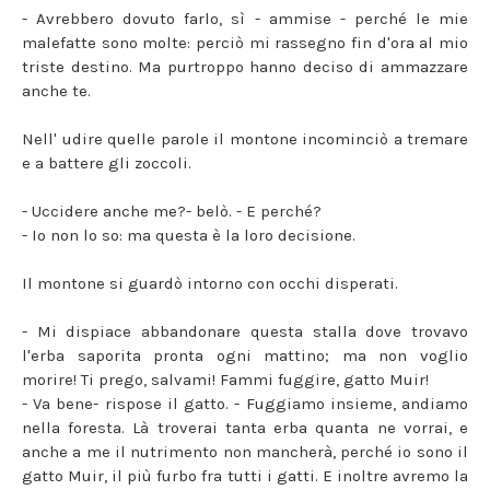
- Avrebbero dovuto farlo, sì - ammise - perché le mie
malefatte sono molte: perciò mi rassegno fin d'ora al mio
triste destino. Ma purtroppo hanno deciso di ammazzare
anche te.
Nell' udire quelle parole il montone incominciò a tremare
e a battere gli zoccoli.
- Uccidere anche me?- belò. - E perché?
- Io non lo so: ma questa è la loro decisione.
Il montone si guardò intorno con occhi disperati.
- Mi dispiace abbandonare questa stalla dove trovavo
l'erba saporita pronta ogni mattino; ma non voglio
morire! Ti prego, salvami! Fammi fuggire, gatto Muir!
- Va bene- rispose il gatto. - Fuggiamo insieme, andiamo
nella foresta. Là troverai tanta erba quanta ne vorrai, e
anche a me il nutrimento non mancherà, perché io sono il
gatto Muir, il più furbo fra tutti i gatti. E inoltre avremo la