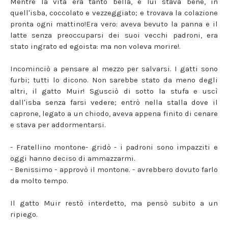
Mentre la vita era tanto bella, e lui stava bene, in
quell'isba, coccolato e vezzeggiato; e trovava la colazione
pronta ogni mattino!Era vero: aveva bevuto la panna e il
latte senza preoccuparsi dei suoi vecchi padroni, era
stato ingrato ed egoista: ma non voleva morire!.
Incominciò a pensare al mezzo per salvarsi. I gatti sono
furbi; tutti lo dicono. Non sarebbe stato da meno degli
altri, il gatto Muir! Sgusciò di sotto la stufa e uscì
dall'isba senza farsi vedere; entrò nella stalla dove il
caprone, legato a un chiodo, aveva appena finito di cenare
e stava per addormentarsi.
- Fratellino montone- gridò - i padroni sono impazziti e
oggi hanno deciso di ammazzarmi.
- Benissimo - approvò il montone. - avrebbero dovuto farlo
da molto tempo.
Il gatto Muir restò interdetto, ma pensò subito a un
ripiego.