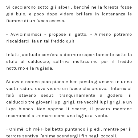
Si cacciarono sotto gli alberi, benché nella foresta fosse
già buio, e poco dopo videro brillare in lontananza le
fiamme di un fuoco acceso.
- Avviciniamoci - propose il gatto. - Almeno potremo
riscaldarci: fa un tal freddo qui!
Infatti, abituato com'era a dormire saporitamente sotto la
stufa al calduccio, soffriva moltissimo per il freddo
notturno e la rugiada.
Si avvicinarono pian piano e ben presto giunsero in unna
vasta radura dove videro un fuoco che ardeva. Intorno al
falò stavano seduti tranquillamente a godersi il
calduccio tre giovani lupi grigi, tre vecchi lupi grigi, e un
lupo bianco. Non appena li scorse, il povero montone
incominciò a tremare come una foglia al vento.
- Ohimè !Ohimè !- balbetto puntando i piedi, mentre per il
terrore sentiva l'anima scendergli fin negli zoccoli.