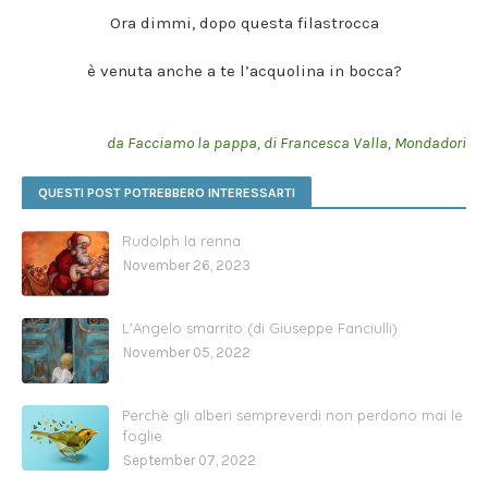
Ora dimmi, dopo questa filastrocca
è venuta anche a te l’acquolina in bocca?
da Facciamo la pappa, di Francesca Valla, Mondadori
QUESTI POST POTREBBERO INTERESSARTI
Rudolph la renna
November 26, 2023
L'Angelo smarrito (di Giuseppe Fanciulli)
November 05, 2022
Perchè gli alberi sempreverdi non perdono mai le
foglie
September 07, 2022