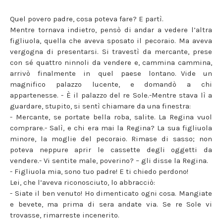
Quel povero padre, cosa poteva fare? E partì.
Mentre tornava indietro, pensò di andar a vedere l’altra
figliuola, quella che aveva sposato il pecoraio. Ma aveva
vergogna di presentarsi. Si travestì da mercante, prese
con sé quattro ninnoli da vendere e, cammina cammina,
arrivò finalmente in quel paese lontano. Vide un
magnifico palazzo lucente, e domandò a chi
appartenesse. - È il palazzo del re Sole.-Mentre stava lì a
guardare, stupito, si sentì chiamare da una finestra:
- Mercante, se portate bella roba, salite. La Regina vuol
comprare.- Salì, e chi era mai la Regina? La sua figliuola
minore, la moglie del pecoraio. Rimase di sasso; non
poteva neppure aprir le cassette degli oggetti da
vendere.- Vi sentite male, poverino? – gli disse la Regina.
- Figliuola mia, sono tuo padre! E ti chiedo perdono!
Lei, che l’aveva riconosciuto, lo abbracciò:
- Siate il ben venuto! Ho dimenticato ogni cosa. Mangiate
e bevete, ma prima di sera andate via. Se re Sole vi
trovasse, rimarreste incenerito.