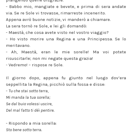
piangendo quelle disgrazie.
- Babbo mio, mangiate e bevete, e prima di sera andate
via. Se re Sole vi trovasse, rimarreste incenerito.
Appena avrò buone notizie, vi manderò a chiamare.
La sera tornò re Sole, e lei gli domandò:
- Maestà, che cosa avete visto nel vostro viaggio?
- Ho visto morire una Regina e una Principessa. Se lo
meritavano.
- Ah, Maestà, eran le mie sorelle! Ma voi potete
risuscitarle; non mi negate questa grazia!
- Vedremo! – rispose re Sole.
Il giorno dopo, appena fu giunto nel luogo dov’era
seppellita la Regina, picchiò sulla fossa e disse:
-
Tu che stai sotto terra,
Mi manda la tua sorella;
Se dal buio volessi uscire,
Del mal fatto ti déi pentire.
- Rispondo a mia sorella:
Sto bene sotto terra.