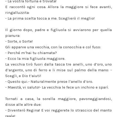
- La vostra fortuna è trovata!
E raccontò ogni cosa. Allora la maggiore si fece avanti,
ringalluzzita:
- La prima scelta tocca a me. Sceglierò il meglio!
Il giorno dopo, padre e figliuola si avviarono per quella
pianura:
- Sorte, o Sorte!
Gli apparve una vecchia, con la conocchia e col fuso:
- Perché m’hai tu chiamata?
- Ecco la mia figliuola maggiore.
La vecchia tirò fuori dalla tasca tre anelli, uno d’oro, uno
d’argento, uno di ferro e li mise sul palmo della mano: -
Scegli, e Dio t’aiuti!
- Questo qui.- Naturalmente prese l’anello d’oro.
- Maestà, vi saluto!- La vecchia le fece un inchino e sparì.
Tornati a casa, la sorella maggiore, pavoneggiandosi,
disse alle altre due:
- Diventerò Regina! E voi reggerete lo strascico del manto
reale!