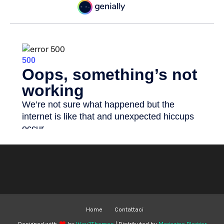
Home
Contattaci
Designed with
by
Way2Themes
| Distributed by
Magazine Blogger