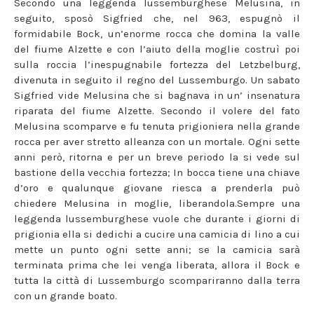
Secondo una leggenda lussemburghese Melusina, in
seguito, sposò Sigfried che, nel 963, espugnò il
formidabile Bock, un’enorme rocca che domina la valle
del fiume Alzette e con l’aiuto della moglie costruì poi
sulla roccia l’inespugnabile fortezza del Letzbelburg,
divenuta in seguito il regno del Lussemburgo. Un sabato
Sigfried vide Melusina che si bagnava in un’ insenatura
riparata del fiume Alzette. Secondo il volere del fato
Melusina scomparve e fu tenuta prigioniera nella grande
rocca per aver stretto alleanza con un mortale. Ogni sette
anni però, ritorna e per un breve periodo la si vede sul
bastione della vecchia fortezza; In bocca tiene una chiave
d’oro e qualunque giovane riesca a prenderla può
chiedere Melusina in moglie, liberandola.Sempre una
leggenda lussemburghese vuole che durante i giorni di
prigionia ella si dedichi a cucire una camicia di lino a cui
mette un punto ogni sette anni; se la camicia sarà
terminata prima che lei venga liberata, allora il Bock e
tutta la città di Lussemburgo scompariranno dalla terra
con un grande boato.