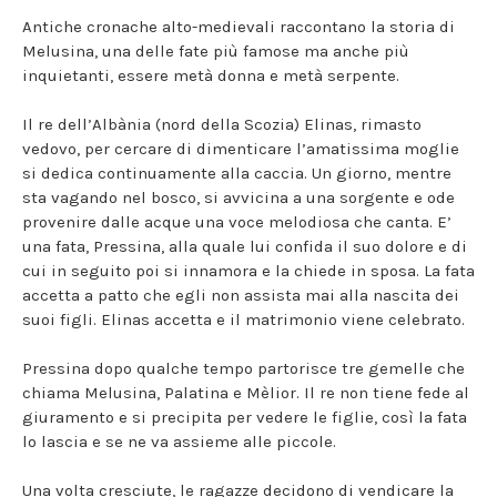
Antiche cronache alto-medievali raccontano la storia di
Melusina, una delle fate più famose ma anche più
inquietanti, essere metà donna e metà serpente.
Il re dell’Albània (nord della Scozia) Elinas, rimasto
vedovo, per cercare di dimenticare l’amatissima moglie
si dedica continuamente alla caccia. Un giorno, mentre
sta vagando nel bosco, si avvicina a una sorgente e ode
provenire dalle acque una voce melodiosa che canta. E’
una fata, Pressina, alla quale lui confida il suo dolore e di
cui in seguito poi si innamora e la chiede in sposa. La fata
accetta a patto che egli non assista mai alla nascita dei
suoi figli. Elinas accetta e il matrimonio viene celebrato.
Pressina dopo qualche tempo partorisce tre gemelle che
chiama Melusina, Palatina e Mèlior. Il re non tiene fede al
giuramento e si precipita per vedere le figlie, così la fata
lo lascia e se ne va assieme alle piccole.
Una volta cresciute, le ragazze decidono di vendicare la