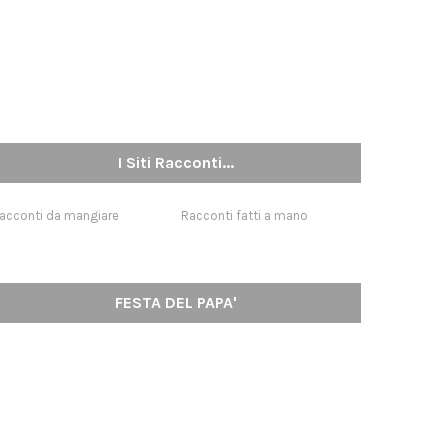
I Siti Racconti...
acconti da mangiare
Racconti fatti a mano
FESTA DEL PAPA'