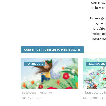
son mege
o, la gen
Fanno ges
purghe, 
piogge 
velenosi
basta so
QUESTI POST POTREBBERO INTERESSARTI
FILASTROCCHE
FILASTROCCHE
Filastrocca marzolina
Filastrocca dell
March 02, 2022
September 09, 