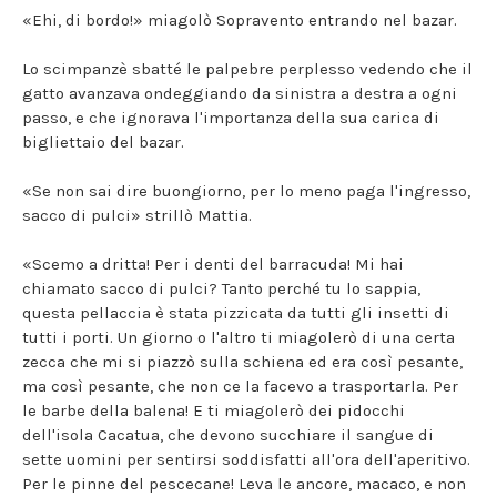
«Ehi, di bordo!» miagolò Sopravento entrando nel bazar.
Lo scimpanzè sbatté le palpebre perplesso vedendo che il
gatto avanzava ondeggiando da sinistra a destra a ogni
passo, e che ignorava l'importanza della sua carica di
bigliettaio del bazar.
«Se non sai dire buongiorno, per lo meno paga l'ingresso,
sacco di pulci» strillò Mattia.
«Scemo a dritta! Per i denti del barracuda! Mi hai
chiamato sacco di pulci? Tanto perché tu lo sappia,
questa pellaccia è stata pizzicata da tutti gli insetti di
tutti i porti. Un giorno o l'altro ti miagolerò di una certa
zecca che mi si piazzò sulla schiena ed era così pesante,
ma così pesante, che non ce la facevo a trasportarla. Per
le barbe della balena! E ti miagolerò dei pidocchi
dell'isola Cacatua, che devono succhiare il sangue di
sette uomini per sentirsi soddisfatti all'ora dell'aperitivo.
Per le pinne del pescecane! Leva le ancore, macaco, e non