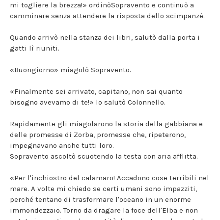
mi togliere la brezza!» ordinòSopravento e continuò a
camminare senza attendere la risposta dello scimpanzè.
Quando arrivò nella stanza dei libri, salutò dalla porta i
gatti lì riuniti.
«Buongiorno» miagolò Sopravento.
«Finalmente sei arrivato, capitano, non sai quanto
bisogno avevamo di te!» lo salutò Colonnello.
Rapidamente gli miagolarono la storia della gabbiana e
delle promesse di Zorba, promesse che, ripeterono,
impegnavano anche tutti loro.
Sopravento ascoltò scuotendo la testa con aria afflitta.
«Per l'inchiostro del calamaro! Accadono cose terribili nel
mare. A volte mi chiedo se certi umani sono impazziti,
perché tentano di trasformare l'oceano in un enorme
immondezzaio. Torno da dragare la foce dell'Elba e non