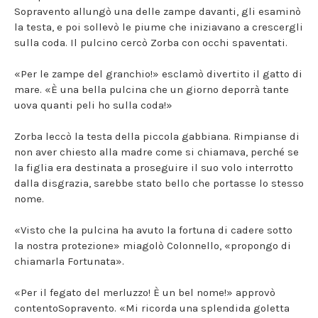
Sopravento allungò una delle zampe davanti, gli esaminò
la testa, e poi sollevò le piume che iniziavano a crescergli
sulla coda. Il pulcino cercò Zorba con occhi spaventati.
«Per le zampe del granchio!» esclamò divertito il gatto di
mare. «È una bella pulcina che un giorno deporrà tante
uova quanti peli ho sulla coda!»
Zorba leccò la testa della piccola gabbiana. Rimpianse di
non aver chiesto alla madre come si chiamava, perché se
la figlia era destinata a proseguire il suo volo interrotto
dalla disgrazia, sarebbe stato bello che portasse lo stesso
nome.
«Visto che la pulcina ha avuto la fortuna di cadere sotto
la nostra protezione» miagolò Colonnello, «propongo di
chiamarla Fortunata».
«Per il fegato del merluzzo! È un bel nome!» approvò
contentoSopravento. «Mi ricorda una splendida goletta