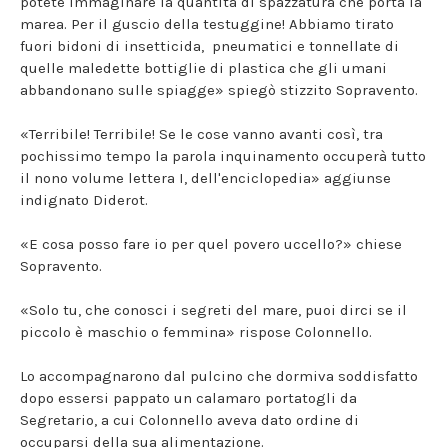
potete immaginare la quantità di spazzatura che porta la
marea. Per il guscio della testuggine! Abbiamo tirato
fuori bidoni di insetticida, pneumatici e tonnellate di
quelle maledette bottiglie di plastica che gli umani
abbandonano sulle spiagge» spiegò stizzito Sopravento.
«Terribile! Terribile! Se le cose vanno avanti così, tra
pochissimo tempo la parola inquinamento occuperà tutto
il nono volume lettera I, dell'enciclopedia» aggiunse
indignato Diderot.
«E cosa posso fare io per quel povero uccello?» chiese
Sopravento.
«Solo tu, che conosci i segreti del mare, puoi dirci se il
piccolo è maschio o femmina» rispose Colonnello.
Lo accompagnarono dal pulcino che dormiva soddisfatto
dopo essersi pappato un calamaro portatogli da
Segretario, a cui Colonnello aveva dato ordine di
occuparsi della sua alimentazione.