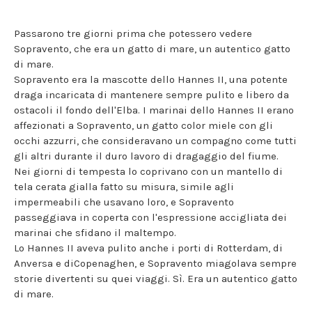
Passarono tre giorni prima che potessero vedere
Sopravento, che era un gatto di mare, un autentico gatto
di mare.
Sopravento era la mascotte dello Hannes II, una potente
draga incaricata di mantenere sempre pulito e libero da
ostacoli il fondo dell'Elba. I marinai dello Hannes II erano
affezionati a Sopravento, un gatto color miele con gli
occhi azzurri, che consideravano un compagno come tutti
gli altri durante il duro lavoro di dragaggio del fiume.
Nei giorni di tempesta lo coprivano con un mantello di
tela cerata gialla fatto su misura, simile agli
impermeabili che usavano loro, e Sopravento
passeggiava in coperta con l'espressione accigliata dei
marinai che sfidano il maltempo.
Lo Hannes II aveva pulito anche i porti di Rotterdam, di
Anversa e diCopenaghen, e Sopravento miagolava sempre
storie divertenti su quei viaggi. Sì. Era un autentico gatto
di mare.