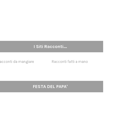
I Siti Racconti...
acconti da mangiare
Racconti fatti a mano
FESTA DEL PAPA'