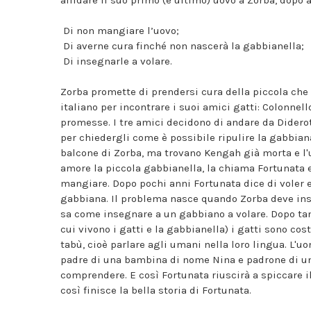
affidare il suo primo (e ultimo) uovo a Zorba, dopo
Di non mangiare l’uovo;
Di averne cura finché non nascerà la gabbianella;
Di insegnarle a volare.
Zorba promette di prendersi cura della piccola che st
italiano per incontrare i suoi amici gatti: Colonnell
promesse. I tre amici decidono di andare da Diderot,
per chiedergli come è possibile ripulire la gabbiana
balcone di Zorba, ma trovano Kengah già morta e l'u
amore la piccola gabbianella, la chiama Fortunata e 
mangiare. Dopo pochi anni Fortunata dice di voler 
gabbiana. Il problema nasce quando Zorba deve ins
sa come insegnare a un gabbiano a volare. Dopo tanti
cui vivono i gatti e la gabbianella) i gatti sono cos
tabù, cioè parlare agli umani nella loro lingua. L'
padre di una bambina di nome Nina e padrone di una
comprendere. E così Fortunata riuscirà a spiccare il 
così finisce la bella storia di Fortunata.