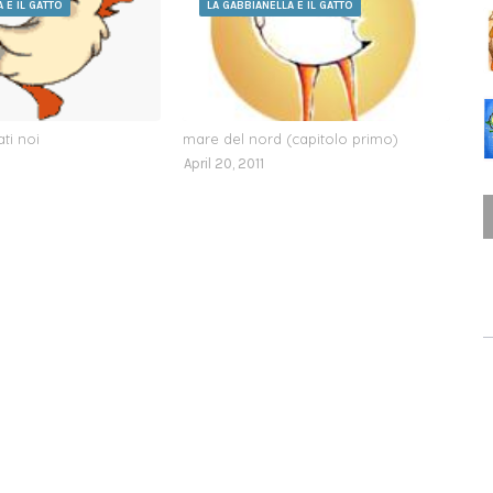
 E IL GATTO
LA GABBIANELLA E IL GATTO
ati noi
mare del nord (capitolo primo)
April 20, 2011