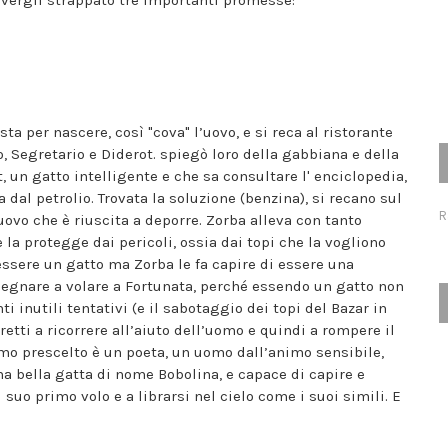
 avergli strappato tre importanti promesse:
a per nascere, così "cova" l’uovo, e si reca al ristorante
o, Segretario e Diderot. spiegò loro della gabbiana e della
 un gatto intelligente e che sa consultare l' enciclopedia,
 dal petrolio. Trovata la soluzione (benzina), si recano sul
R
ovo che è riuscita a deporre. Zorba alleva con tanto
la protegge dai pericoli, ossia dai topi che la vogliono
essere un gatto ma Zorba le fa capire di essere una
egnare a volare a Fortunata, perché essendo un gatto non
 inutili tentativi (e il sabotaggio dei topi del Bazar in
tretti a ricorrere all’aiuto dell’uomo e quindi a rompere il
uomo prescelto è un poeta, un uomo dall’animo sensibile,
 bella gatta di nome Bobolina, e capace di capire e
suo primo volo e a librarsi nel cielo come i suoi simili. E