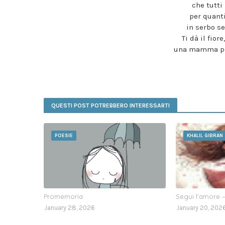
che tutti 
per quant
in serbo s
Ti dà il fiore
una mamma per
QUESTI POST POTREBBERO INTERESSARTI
POESIE
KHALIL GIBRAN
Promemoria
Segui l’amore –
January 28, 2026
January 20, 202