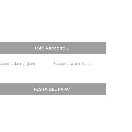
I Siti Racconti...
acconti da mangiare
Racconti fatti a mano
FESTA DEL PAPA'