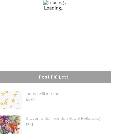
Loading...
Post Più Letti
Indovinelli in rima
18:52
Gioventù del mondo (Raoul Follereau)
17:11