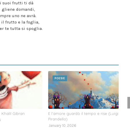
i suoi frutti ti dà
i gliene domandi,
empre uno ne avrà.
, il frutto e la foglia,
 te tutta si spoglia.
POESIE
 Khalil Gibran
E l’amore guardò il tempo e rise (Luigi
Pirandello)
6
January 10, 2026