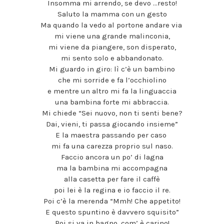
Insomma mi arrendo, se devo …resto!
Saluto la mamma con un gesto
Ma quando la vedo al portone andare via
mi viene una grande malinconia,
mi viene da piangere, son disperato,
mi sento solo e abbandonato.
Mi guardo in giro: lì c’è un bambino
che mi sorride e fa l’occhiolino
e mentre un altro mi fa la linguaccia
una bambina forte mi abbraccia.
Mi chiede “Sei nuovo, non ti senti bene?
Dai, vieni, ti passa giocando insieme”
E la maestra passando per caso
mi fa una carezza proprio sul naso.
Faccio ancora un po’ di lagna
ma la bambina mi accompagna
alla casetta per fare il caffè
poi lei è la regina e io faccio il re.
Poi c’è la merenda “Mmh! Che appetito!
E questo spuntino è davvero squisito”
Poi si va in bagno, com’ è carino!