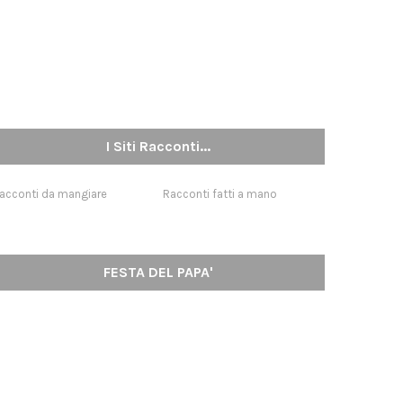
I Siti Racconti...
acconti da mangiare
Racconti fatti a mano
FESTA DEL PAPA'