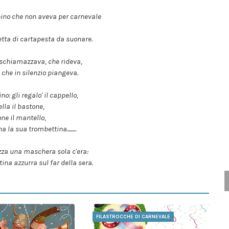
ino che non aveva per carnevale
ta di cartapesta da suonare.
he schiamazzava, che rideva,
che in silenzio piangeva.
no: gli regalo' il cappello,
ella il bastone,
ne il mantello,
 la sua trombettina.........
azza una maschera sola c'era:
na azzurra sul far della sera.
FILASTROCCHE DI CARNEVALE