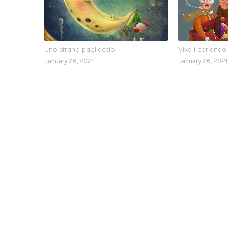
Uno strano pagliaccio
Viva i coriando
January 26, 2021
January 26, 2021