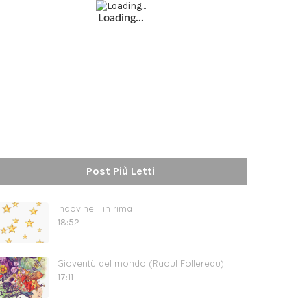
Loading...
Post Più Letti
Indovinelli in rima
18:52
Gioventù del mondo (Raoul Follereau)
17:11