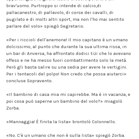
brav'uomo. Purtroppo si intende di calcio,di
pallacanestro, di pallavolo, di corse dei cavalli, di
pugilato e di molti altri sport, ma non l'ho mai sentito
parlare del volo» spiegò Segretario.
«Per i riccioli dell'anemone! Il mio capitano è un umano
dolcissimo, al punto che durante la sua ultima rissa, in
un bar di Anversa, ha affrontato dodici tizi che lo avevano
offeso e ne ha messo fuori combattimento solo la metà.
Però gli basta salire su una sedia per avere le vertigini.
Per i tentacoli del polpo! Non credo che possa aiutarci»
concluse Sopravento.
«Il bambino di casa mia mi capirebbe. Ma è in vacanza, e
poi cosa può saperne un bambino del volo?» miagolò
Zorba.
«Mannaggia! È finita la lista» brontolò Colonnello.
«No. C'è un umano che non è sulla lista» spiegò Zorba.