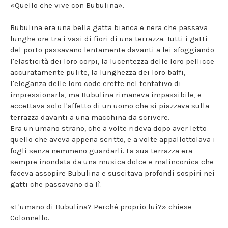
«Quello che vive con Bubulina».
Bubulina era una bella gatta bianca e nera che passava
lunghe ore tra i vasi di fiori di una terrazza. Tutti i gatti
del porto passavano lentamente davanti a lei sfoggiando
l'elasticità dei loro corpi, la lucentezza delle loro pellicce
accuratamente pulite, la lunghezza dei loro baffi,
l'eleganza delle loro code erette nel tentativo di
impressionarla, ma Bubulina rimaneva impassibile, e
accettava solo l'affetto di un uomo che si piazzava sulla
terrazza davanti a una macchina da scrivere.
Era un umano strano, che a volte rideva dopo aver letto
quello che aveva appena scritto, e a volte appallottolava i
fogli senza nemmeno guardarli. La sua terrazza era
sempre inondata da una musica dolce e malinconica che
faceva assopire Bubulina e suscitava profondi sospiri nei
gatti che passavano da lì.
«L'umano di Bubulina? Perché proprio lui?» chiese
Colonnello.