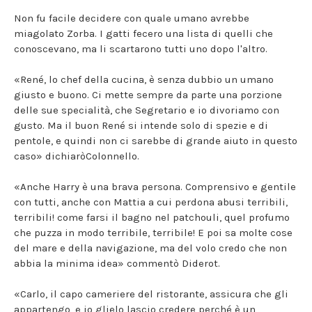
Non fu facile decidere con quale umano avrebbe
miagolato Zorba. I gatti fecero una lista di quelli che
conoscevano, ma li scartarono tutti uno dopo l'altro.
«René, lo chef della cucina, è senza dubbio un umano
giusto e buono. Ci mette sempre da parte una porzione
delle sue specialità, che Segretario e io divoriamo con
gusto. Ma il buon René si intende solo di spezie e di
pentole, e quindi non ci sarebbe di grande aiuto in questo
caso» dichiaròColonnello.
«Anche Harry è una brava persona. Comprensivo e gentile
con tutti, anche con Mattia a cui perdona abusi terribili,
terribili! come farsi il bagno nel patchouli, quel profumo
che puzza in modo terribile, terribile! E poi sa molte cose
del mare e della navigazione, ma del volo credo che non
abbia la minima idea» commentò Diderot.
«Carlo, il capo cameriere del ristorante, assicura che gli
appartengo, e io glielo lascio credere perché è un