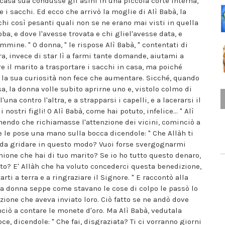
 casa sua condusse gli asini in una piccola corte interna,
i sacchi. Ed ecco che arrivò la moglie di Alì Babà, la
hi così pesanti quali non se ne erano mai visti in quella
ba, e dove l'avesse trovata e chi gliel'avesse data, e
ne. " 0 donna, " le rispose Alì Babà, " contentati di
a, invece di star lì a farmi tante domande, aiutami a
are il marito a trasportare i sacchi in casa, ma poiché
, la sua curiosità non fece che aumentare. Sicché, quando
sa, la donna volle subito aprirne uno e, vistolo colmo di
na contro l'altra, e a strapparsi i capelli, e a lacerarsi il
nostri figli! 0 Alì Babà, come hai potuto, infelice... " Alì
endo che richiamasse l'attenzione dei vicini, cominciò a
ine le pose una mano sulla bocca dicendole: " Che Allàh ti
ai da gridare in questo modo? Vuoi forse svergognarmi
inione che hai di tuo marito? Se io ho tutto questo denaro,
to? E' Allàh che ha voluto concederci questa benedizione,
arti a terra e a ringraziare il Signore. " E raccontò alla
la donna seppe come stavano le cose di colpo le passò lo
zione che aveva inviato loro. Ciò fatto se ne andò dove
nciò a contare le monete d'oro. Ma Alì Babà, vedutala
ce, dicendole: " Che fai, disgraziata? Ti ci vorranno giorni