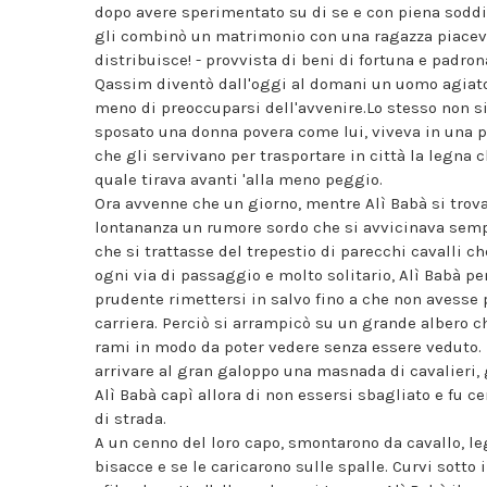
dopo avere sperimentato su di se e con piena soddis
gli combinò un matrimonio con una ragazza piacevol
distribuisce! - provvista di beni di fortuna e padro
Qassim diventò dall'oggi al domani un uomo agiato, 
meno di preoccuparsi dell'avvenire.Lo stesso non si p
sposato una donna povera come lui, viveva in una p
che gli servivano per trasportare in città la legna 
quale tirava avanti 'alla meno peggio.
Ora avvenne che un giorno, mentre Alì Babà si trova
lontananza un rumore sordo che si avvicinava sempre
che si trattasse del trepestio di parecchi cavalli c
ogni via di passaggio e molto solitario, Alì Babà pe
prudente rimettersi in salvo fino a che non avesse p
carriera. Perciò si arrampicò su un grande albero ch
rami in modo da poter vedere senza essere veduto. E
arrivare al gran galoppo una masnada di cavalieri, gr
Alì Babà capì allora di non essersi sbagliato e fu c
di strada.
A un cenno del loro capo, smontarono da cavallo, leg
bisacce e se le caricarono sulle spalle. Curvi sotto