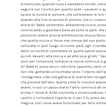
dimenticato qualche cosa e sarebbero tornati indiet
seguire con l'occhio per quanto poté i cavalieri e q
spiare la nuvola di polvere, che sollevavano le loro 
Quando alla fine la nuvola di polvere, che si rimpic
allora Alì Babà, sentendosi abbastanza sicuro, scese 
cominciando a guardare bene da tutte le parti. Ma
possibile vedere alcuna anfrattuosità, alcuna fessu
che quella roccia si fosse mai mossa dal suo posto f
collocata in quel luogo. Siccome, però, egli ricorda
dalla curiosità di constatare se quelle parole aveva
quindi davanti alla roccia e ad alta voce gridò: " S
poco per l'emozione, tuttavia la roccia cominciò a g
Alì Babà fu preso da un indicibile spavento, senti 
non che, gettando un'occhiata verso l'interno dell'a
immaginata, vide una galleria di pietra ben levigat
che,pioveva dall'alto. Quella vista lo rincuorò alquan
avanti, e così un passo dietro l'altro cominciò ad in
prima il nome di Allàh clemente e misericordioso. Fa
cardini e richiudeva l'apertura. Lì per lì fu preso 
magica, così come aveva funzionato per farlo entrare