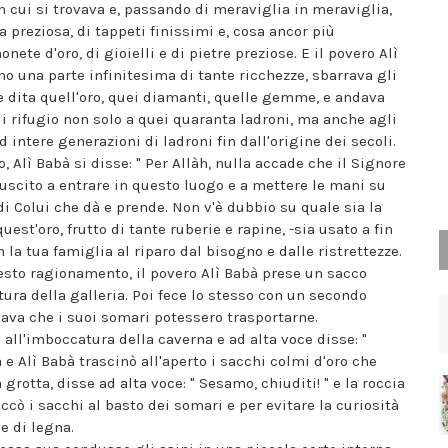
n cui si trovava e, passando di meraviglia in meraviglia,
fa preziosa, di tappeti finissimi e, cosa ancor più
ete d'oro, di gioielli e di pietre preziose. E il povero Alì
 una parte infinitesima di tante ricchezze, sbarrava gli
e dita quell'oro, quei diamanti, quelle gemme, e andava
i rifugio non solo a quei quaranta ladroni, ma anche agli
d intere generazioni di ladroni fin dall'origine dei secoli.
, Alì Babà si disse: " Per Allàh, nulla accade che il Signore
riuscito a entrare in questo luogo e a mettere le mani su
di Colui che dà e prende. Non v'è dubbio su quale sia la
st'oro, frutto di tante ruberie e rapine, -sia usato a fin
 la tua famiglia al riparo dal bisogno e dalle ristrettezze.
esto ragionamento, il povero Alì Babà prese un sacco
tura della galleria. Poi fece lo stesso con un secondo
sava che i suoi somari potessero trasportarne.
all'imboccatura della caverna e ad alta voce disse: "
a e Alì Babà trascinò all'aperto i sacchi colmi d'oro che
 grotta, disse ad alta voce: " Sesamo, chiuditi! " e la roccia
accò i sacchi al basto dei somari e per evitare la curiosità
e di legna.