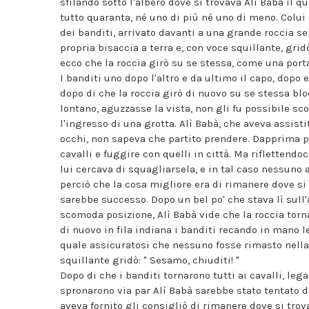
sfilando sotto l'albero dove si trovava Alì Babà il 
tutto quaranta, né uno di più né uno di meno. Colui 
dei banditi, arrivato davanti a una grande roccia se
propria bisaccia a terra e, con voce squillante, gri
ecco che la roccia girò su se stessa, come una porta
I banditi uno dopo l'altro e da ultimo il capo, dopo e
dopo di che la roccia girò di nuovo su se stessa bl
lontano, aguzzasse la vista, non gli fu possibile s
l'ingresso di una grotta. Alì Babà, che aveva assisti
occhi, non sapeva che partito prendere. Dapprima pe
cavalli e fuggire con quelli in città. Ma riflettend
lui cercava di squagliarsela, e in tal caso nessuno
perciò che la cosa migliore era di rimanere dove si
sarebbe successo. Dopo un bel po' che stava lì sull'
scomoda posizione, Alì Babà vide che la roccia torn
di nuovo in fila indiana i banditi recando in mano l
quale assicuratosi che nessuno fosse rimasto nella g
squillante gridò: " Sesamo, chiuditi! "
Dopo di che i banditi tornarono tutti ai cavalli, leg
spronarono via par Alì Babà sarebbe stato tentato di
aveva fornito gli consigliò di rimanere dove si trov