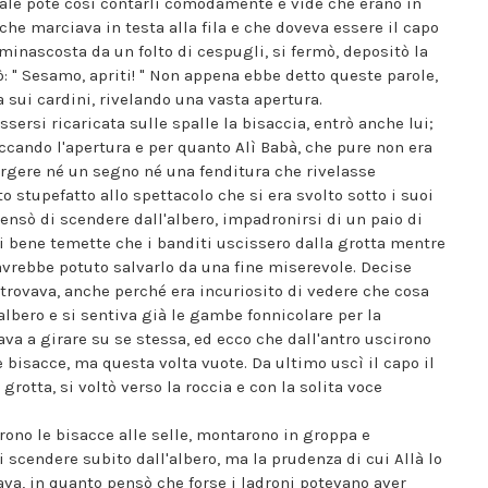
quale poté così contarli comodamente e vide che erano in
che marciava in testa alla fila e che doveva essere il capo
minascosta da un folto di cespugli, si fermò, depositò la
dò: " Sesamo, apriti! " Non appena ebbe detto queste parole,
 sui cardini, rivelando una vasta apertura.
ssersi ricaricata sulle spalle la bisaccia, entrò anche lui;
occando l'apertura e per quanto Alì Babà, che pure non era
corgere né un segno né una fenditura che rivelasse
to stupefatto allo spettacolo che si era svolto sotto i suoi
nsò di scendere dall'albero, impadronirsi di un paio di
oci bene temette che i banditi uscissero dalla grotta mentre
 avrebbe potuto salvarlo da una fine miserevole. Decise
 trovava, anche perché era incuriosito di vedere che cosa
albero e si sentiva già le gambe fonnicolare per la
ava a girare su se stessa, ed ecco che dall'antro uscirono
e bisacce, ma questa volta vuote. Da ultimo uscì il capo il
rotta, si voltò verso la roccia e con la solita voce
arono le bisacce alle selle, montarono in groppa e
 scendere subito dall'albero, ma la prudenza di cui Allà lo
ava, in quanto pensò che forse i ladroni potevano aver