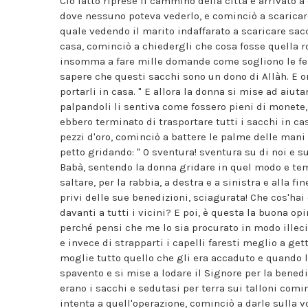
Ciò fatto riprese il cammino della città e arrivato a
dove nessuno poteva vederlo, e cominciò a scaricare 
quale vedendo il marito indaffarato a scaricare sacc
casa, cominciò a chiedergli che cosa fosse quella ro
insomma a fare mille domande come sogliono le femmi
sapere che questi sacchi sono un dono di Allàh. E or
portarli in casa. " E allora la donna si mise ad aiut
palpandoli li sentiva come fossero pieni di monete
ebbero terminato di trasportare tutti i sacchi in ca
pezzi d'oro, cominciò a battere le palme delle mani l'u
petto gridando: " 0 sventura! sventura su di noi e sui 
Babà, sentendo la donna gridare in quel modo e tem
saltare, per la rabbia, a destra e a sinistra e alla f
privi delle sue benedizioni, sciagurata! Che cos'h
davanti a tutti i vicini? E poi, è questa la buona op
perché pensi che me lo sia procurato in modo illeci
e invece di strapparti i capelli faresti meglio a gett
moglie tutto quello che gli era accaduto e quando 
spavento e si mise a lodare il Signore per la benedi
erano i sacchi e sedutasi per terra sui talloni comi
intenta a quell'operazione, cominciò a darle sulla vo