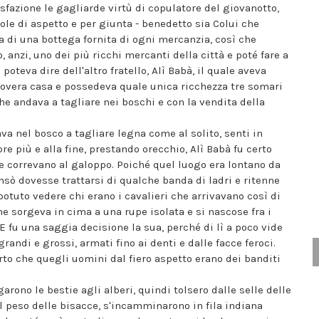
fazione le gagliarde virtù di copulatore del giovanotto,
e di aspetto e per giunta - benedetto sia Colui che
na di una bottega fornita di ogni mercanzia, così che
anzi, uno dei più ricchi mercanti della città e poté fare a
oteva dire dell'altro fratello, Alì Babà, il quale aveva
overa casa e possedeva quale unica ricchezza tre somari
che andava a tagliare nei boschi e con la vendita della
va nel bosco a tagliare legna come al solito, senti in
 più e alla fine, prestando orecchio, Alì Babà fu certo
he correvano al galoppo. Poiché quel luogo era lontano da
nsò dovesse trattarsi di qualche banda di ladri e ritenne
otuto vedere chi erano i cavalieri che arrivavano così di
e sorgeva in cima a una rupe isolata e si nascose fra i
 fu una saggia decisione la sua, perché di lì a poco vide
andi e grossi, armati fino ai denti e dalle facce feroci.
erto che quegli uomini dal fiero aspetto erano dei banditi
arono le bestie agli alberi, quindi tolsero dalle selle delle
 il peso delle bisacce, s'incamminarono in fila indiana