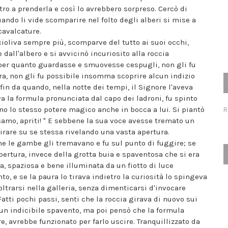
ro a prenderla e così lo avrebbero sorpreso. Cercò di
uando li vide scomparire nel folto degli alberi si mise a
cavalcature.
cioliva sempre più, scomparve del tutto ai suoi occhi,
dall'albero e si avvicinò incuriosito alla roccia
 per quanto guardasse e smuovesse cespugli, non gli fu
ra, non gli fu possibile insomma scoprire alcun indizio
in da quando, nella notte dei tempi, il Signore l'aveva
va la formula pronunciata dal capo dei ladroni, fu spinto
no lo stesso potere magico anche in bocca a lui. Si piantò
R
esamo, apriti! " E sebbene la sua voce avesse tremato un
irare su se stessa rivelando una vasta apertura.
che le gambe gli tremavano e fu sul punto di fuggire; se
pertura, invece della grotta buia e spaventosa che si era
a, spaziosa e bene illuminata da un fiotto di luce
to, e se la paura lo tirava indietro la curiosità lo spingeva
oltrarsi nella galleria, senza dimenticarsi d'invocare
tti pochi passi, senti che la roccia girava di nuovo sui
da un indicibile spavento, ma poi pensò che la formula
, avrebbe funzionato per farlo uscire. Tranquillizzato da