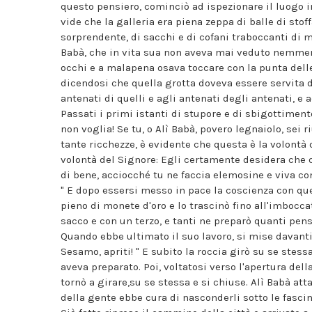
questo pensiero, cominciò ad ispezionare il luogo i
vide che la galleria era piena zeppa di balle di stof
sorprendente, di sacchi e di cofani traboccanti di mon
Babà, che in vita sua non aveva mai veduto nemmeno
occhi e a malapena osava toccare con la punta dell
dicendosi che quella grotta doveva essere servita d
antenati di quelli e agli antenati degli antenati, e a
Passati i primi istanti di stupore e di sbigottimento
non voglia! Se tu, o Alì Babà, povero legnaiolo, sei 
tante ricchezze, è evidente che questa è la volontà 
volontà del Signore: Egli certamente desidera che que
di bene, acciocché tu ne faccia elemosine e viva con
" E dopo essersi messo in pace la coscienza con qu
pieno di monete d'oro e lo trascinò fino all'imbocca
sacco e con un terzo, e tanti ne preparò quanti pen
Quando ebbe ultimato il suo lavoro, si mise davanti 
Sesamo, apriti! " E subito la roccia girò su se stess
aveva preparato. Poi, voltatosi verso l'apertura della
tornò a girare,su se stessa e si chiuse. Alì Babà att
della gente ebbe cura di nasconderli sotto le fascin