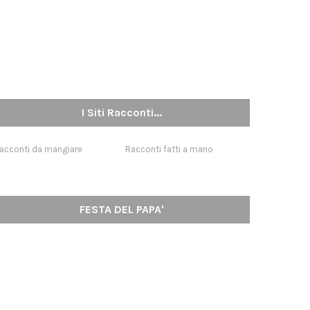
I Siti Racconti...
acconti da mangiare
Racconti fatti a mano
FESTA DEL PAPA'